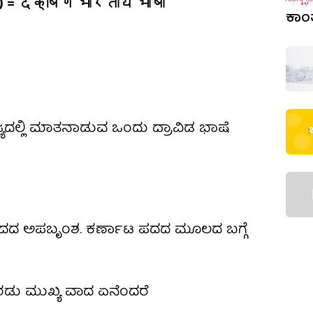
 = दक्षिण भारतीय भाषा
ಕಾಂತ
ಜ್ಯದಲ್ಲಿ ಮಾತನಾಡುವ ಒಂದು ದ್ರಾವಿಡ ಭಾಷೆ
ದ ಅಪಬೃಂಶ. ಕರ್ಣಾಟ ಪದದ ಮೂಲದ ಬಗ್ಗೆ
ರಡು ಮುಖ್ಯ ವಾದ ಏನೆಂದರೆ