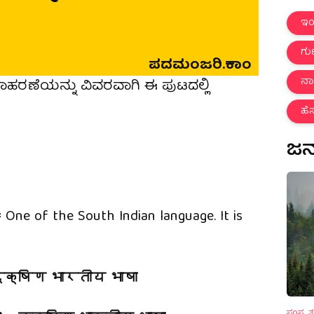
ಇಂಗ
ಗ
ಪದಮಂಜರಿ.ಕಾಂ
ನ
ದಾಹರಣೆಯನ್ನು ವಿವರವಾಗಿ ಈ ಪುಟದಲ್ಲಿ
ಹೆ
ಜನರ
=
One of the South Indian language. It is
क्षिण भारतीय भाषा
ಸಂಸ್ಕೃತ