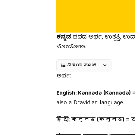
ಕನ್ನಡ
ಪದದ ಅರ್ಥ, ಉತ್ಪತ್ತಿ, ಉ
ನೋಡೋಣ.
ವಿಷಯ ಸೂಚಿ
ಅರ್ಥ:
English:
Kannada
(Kannada) 
also a Dravidian language.
हिंदी:
कन्नड
(कन्नड) = द