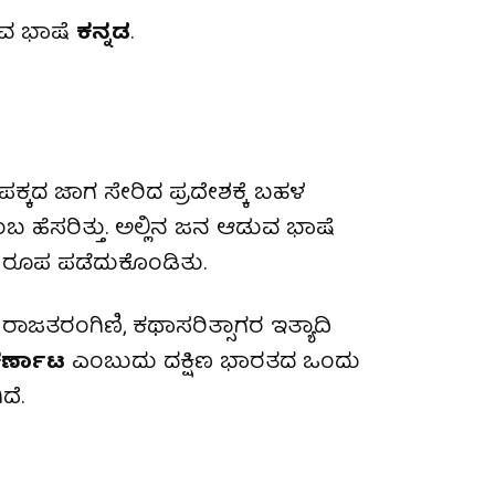
ುವ ಭಾಷೆ
ಕನ್ನಡ
.
ಕ್ಕದ ಜಾಗ ಸೇರಿದ ಪ್ರದೇಶಕ್ಕೆ ಬಹಳ
 ಹೆಸರಿತ್ತು. ಅಲ್ಲಿನ ಜನ ಆಡುವ ಭಾಷೆ
 ರೂಪ ಪಡೆದುಕೊಂಡಿತು.
ಾಜತರಂಗಿಣಿ, ಕಥಾಸರಿತ್ಸಾಗರ ಇತ್ಯಾದಿ
ರ್ಣಾಟ
ಎಂಬುದು ದಕ್ಷಿಣ ಭಾರತದ ಒಂದು
ದೆ.