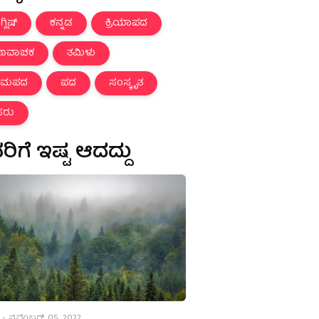
್ಲಿಷ್
ಕನ್ನಡ
ಕ್ರಿಯಾಪದ
ುಣವಾಚಕ
ತಮಿಳು
ಾಮಪದ
ಪದ
ಸಂಸ್ಕೃತ
ಸರು
ಿಗೆ ಇಷ್ಟ ಆದದ್ದು
-
ನವೆಂಬರ್ 05, 2022