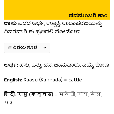
ಪದಮಂಜರಿ.ಕಾಂ
ರಾಸು
ಪದದ ಅರ್ಥ, ಉತ್ಪತ್ತಿ, ಉದಾಹರಣೆಯನ್ನು
ವಿವರವಾಗಿ ಈ ಪುಟದಲ್ಲಿ ನೋಡೋಣ.
ವಿಷಯ ಸೂಚಿ
ಅರ್ಥ:
ಹಸು, ಎತ್ತು, ದನ, ಜಾನುವಾರು, ಎಮ್ಮೆ, ಕೋಣ
English:
Raasu (Kannada) = cattle
हिंदी: रासु (कन्नड) =
मवेशी, गाय, बैल,
पशु