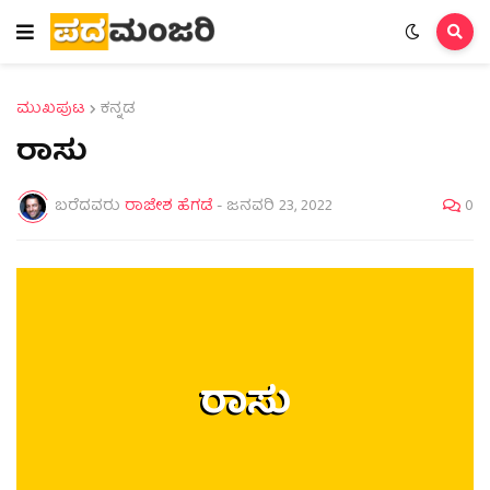
ಮುಖಪುಟ
ಕನ್ನಡ
ರಾಸು
ಬರೆದವರು
ರಾಜೇಶ ಹೆಗಡೆ
-
ಜನವರಿ 23, 2022
0
ರಾಸು