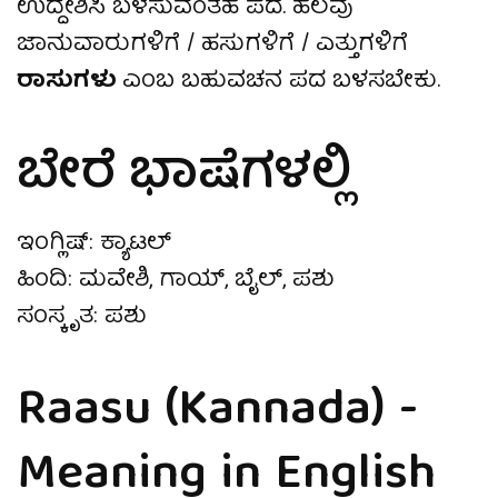
ಉದ್ದೇಶಿಸಿ ಬಳಸುವಂತಹ ಪದ. ಹಲವು
ಜಾನುವಾರುಗಳಿಗೆ / ಹಸುಗಳಿಗೆ / ಎತ್ತುಗಳಿಗೆ
ರಾಸುಗಳು
ಎಂಬ ಬಹುವಚನ ಪದ ಬಳಸಬೇಕು.
ಬೇರೆ ಭಾಷೆಗಳಲ್ಲಿ
ಇಂಗ್ಲಿಷ್: ಕ್ಯಾಟಲ್
ಹಿಂದಿ: ಮವೇಶಿ, ಗಾಯ್, ಬೈಲ್, ಪಶು
ಸಂಸ್ಕೃತ: ಪಶು
Raasu (Kannada) -
Meaning in English