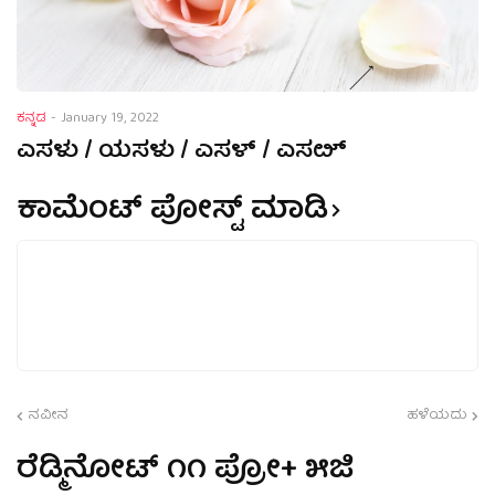
ಕನ್ನಡ
-
January 19, 2022
ಎಸಳು / ಯಸಳು / ಎಸಳ್ / ಎಸೞ್
ಕಾಮೆಂಟ್‌‌ ಪೋಸ್ಟ್‌ ಮಾಡಿ
ನವೀನ
ಹಳೆಯದು
ರೆಡ್ಮಿನೋಟ್ ೧೧ ಪ್ರೋ+ ೫ಜಿ