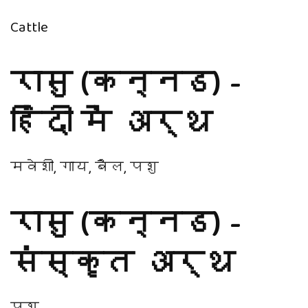
Cattle
रासु (कन्नड) -
हिंदी में अर्थ
मवेशी, गाय, बैल, पशु
रासु (कन्नड) -
संस्कृत अर्थ