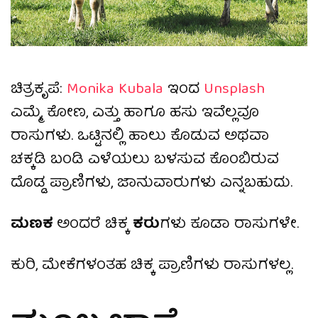
ಚಿತ್ರಕೃಪೆ:
Monika Kubala
ಇಂದ
Unsplash
ಎಮ್ಮೆ, ಕೋಣ, ಎತ್ತು ಹಾಗೂ ಹಸು ಇವೆಲ್ಲವೂ
ರಾಸುಗಳು. ಒಟ್ಟಿನಲ್ಲಿ ಹಾಲು ಕೊಡುವ ಅಥವಾ
ಚಕ್ಕಡಿ ಬಂಡಿ ಎಳೆಯಲು ಬಳಸುವ ಕೊಂಬಿರುವ
ದೊಡ್ಡ ಪ್ರಾಣಿಗಳು, ಜಾನುವಾರುಗಳು ಎನ್ನಬಹುದು.
ಮಣಕ
ಅಂದರೆ ಚಿಕ್ಕ
ಕರು
ಗಳು ಕೂಡಾ ರಾಸುಗಳೇ.
ಕುರಿ, ಮೇಕೆಗಳಂತಹ ಚಿಕ್ಕ ಪ್ರಾಣಿಗಳು ರಾಸುಗಳಲ್ಲ.