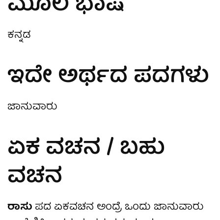
ಮೂಲ ಭಾಷೆ
ಕನ್ನಡ
ಇದೇ ಅರ್ಥದ ಪದಗಳು
ಜಾನುವಾರು
ಏಕ ವಚನ / ಬಹು
ವಚನ
ರಾಸು
ಪದ ಏಕವಚನ ಅಂದ್ರೆ ಒಂದು ಜಾನುವಾರು