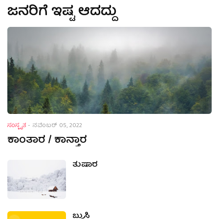
ಜನರಿಗೆ ಇಷ್ಟ ಆದದ್ದು
ಸಂಸ್ಕೃತ
-
ನವೆಂಬರ್ 05, 2022
ಕಾಂತಾರ / ಕಾನ್ತಾರ
ತುಷಾರ
ಬ್ಯುಸಿ