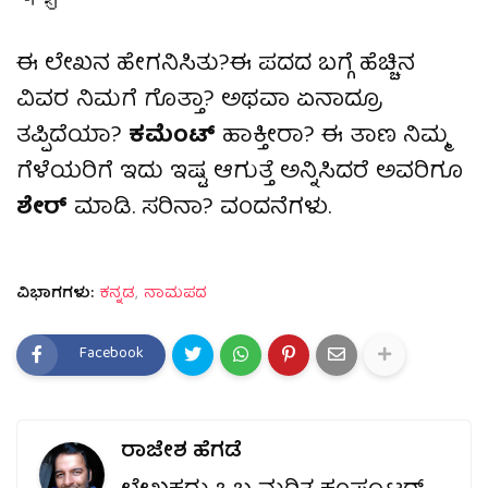
पशु
ಈ ಲೇಖನ ಹೇಗನಿಸಿತು?ಈ ಪದದ ಬಗ್ಗೆ ಹೆಚ್ಚಿನ
ವಿವರ ನಿಮಗೆ ಗೊತ್ತಾ? ಅಥವಾ ಏನಾದ್ರೂ
ತಪ್ಪಿದೆಯಾ?
ಕಮೆಂಟ್
ಹಾಕ್ತೀರಾ? ಈ ತಾಣ ನಿಮ್ಮ
ಗೆಳೆಯರಿಗೆ ಇದು ಇಷ್ಟ ಆಗುತ್ತೆ ಅನ್ನಿಸಿದರೆ ಅವರಿಗೂ
ಶೇರ್
ಮಾಡಿ. ಸರಿನಾ? ವಂದನೆಗಳು.
ವಿಭಾಗಗಳು:
ಕನ್ನಡ
ನಾಮಪದ
Facebook
ರಾಜೇಶ ಹೆಗಡೆ