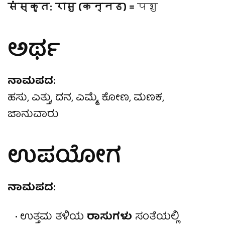
संस्कृत: रासु (कन्नड) =
पशु
ಅರ್ಥ
ನಾಮಪದ:
ಹಸು, ಎತ್ತು, ದನ, ಎಮ್ಮೆ, ಕೋಣ, ಮಣಕ,
ಜಾನುವಾರು
ಉಪಯೋಗ
ನಾಮಪದ:
ಉತ್ತಮ ತಳಿಯ
ರಾಸುಗಳು
ಸಂತೆಯಲ್ಲಿ