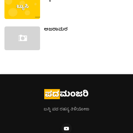
ಅಜರಾಮರ
ಬನ್ನಿ ಪದ ರಹಸ್ಯ ತಿಳಿಯೋಣ